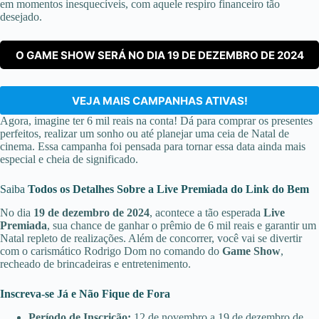
em momentos inesquecíveis, com aquele respiro financeiro tão
desejado.
O GAME SHOW SERÁ NO DIA 19 DE DEZEMBRO DE 2024
VEJA MAIS CAMPANHAS ATIVAS!
Agora, imagine ter 6 mil reais na conta! Dá para comprar os presentes
perfeitos, realizar um sonho ou até planejar uma ceia de Natal de
cinema. Essa campanha foi pensada para tornar essa data ainda mais
especial e cheia de significado.
Saiba
Todos os Detalhes Sobre a Live Premiada do Link do Bem
No dia
19 de dezembro de 2024
, acontece a tão esperada
Live
Premiada
, sua chance de ganhar o prêmio de 6 mil reais e garantir um
Natal repleto de realizações. Além de concorrer, você vai se divertir
com o carismático Rodrigo Dom no comando do
Game Show
,
recheado de brincadeiras e entretenimento.
Inscreva-se Já e Não Fique de Fora
Período de Inscrição:
12 de novembro a 19 de dezembro de