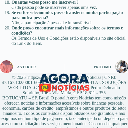
Quantas vezes posso me inscrever?
Cada pessoa pode se inscrever apenas uma vez.
Se eu for selecionado, posso transferir minha participação
para outra pessoa?
Não, a participação é pessoal e intransferível.
Onde posso encontrar mais informações sobre os termos e
condições?
Os Termos de Uso e Condições estão disponíveis no site oficial
do Link do Bem.
ANTERIOR
PRÓXIMO
© 2025 -https://agoranoticias.xyz/ Agora Noticias | CNPJ:
47.167.102/0001-60 Operado por GNOMO DIGITAL SOLUÇÕES
WEB LTDA -GNOMO DIGITAL MIDIA - Pedro Delmanto
Sobrinho, 196 - Vila Maria, CEP 18.611 - 355
BOTUCATU – SP, Brasil O portal Agora Noticias tem como missão
oferecer, noticias e informações acessíveis sobre finanças pessoais,
economia, cartões de crédito, empréstimos e outros produtos do setor
financeiro. Todos os conteúdos disponibilizados são gratuitos, e não
exigimos nenhum tipo de pagamento, taxa antecipada ou depósito para
acesso ou solicitação dos serviços mencionados. Caso receba qualquer