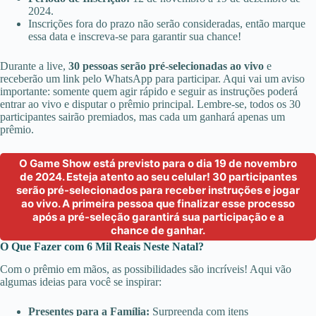
2024.
Inscrições fora do prazo não serão consideradas, então marque
essa data e inscreva-se para garantir sua chance!
Durante a live,
30 pessoas serão pré-selecionadas ao vivo
e
receberão um link pelo WhatsApp para participar. Aqui vai um aviso
importante: somente quem agir rápido e seguir as instruções poderá
entrar ao vivo e disputar o prêmio principal. Lembre-se, todos os 30
participantes sairão premiados, mas cada um ganhará apenas um
prêmio.
O Game Show está previsto para o dia 19 de novembro
de 2024. Esteja atento ao seu celular! 30 participantes
serão pré-selecionados para receber instruções e jogar
ao vivo. A primeira pessoa que finalizar esse processo
após a pré-seleção garantirá sua participação e a
chance de ganhar.
O Que Fazer com 6 Mil Reais Neste Natal?
Com o prêmio em mãos, as possibilidades são incríveis! Aqui vão
algumas ideias para você se inspirar:
Presentes para a Família:
Surpreenda com itens