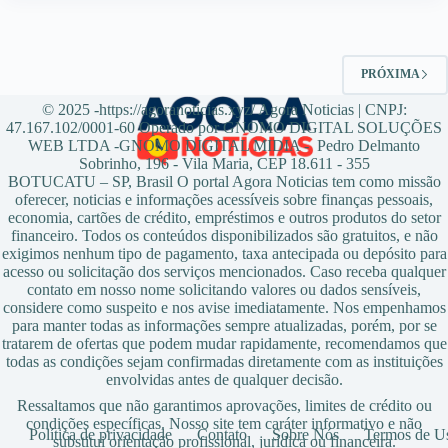
PRÓXIMA
© 2025 -https://agoranoticias.xyz/ Agora Noticias | CNPJ:
47.167.102/0001-60 Operado por GNOMO DIGITAL SOLUÇÕES
WEB LTDA -GNOMO DIGITAL MIDIA - Pedro Delmanto
Sobrinho, 196 - Vila Maria, CEP 18.611 - 355
BOTUCATU – SP, Brasil O portal Agora Noticias tem como missão
oferecer, noticias e informações acessíveis sobre finanças pessoais,
economia, cartões de crédito, empréstimos e outros produtos do setor
financeiro. Todos os conteúdos disponibilizados são gratuitos, e não
exigimos nenhum tipo de pagamento, taxa antecipada ou depósito para
acesso ou solicitação dos serviços mencionados. Caso receba qualquer
contato em nosso nome solicitando valores ou dados sensíveis,
considere como suspeito e nos avise imediatamente. Nos empenhamos
para manter todas as informações sempre atualizadas, porém, por se
tratarem de ofertas que podem mudar rapidamente, recomendamos que
todas as condições sejam confirmadas diretamente com as instituições
envolvidas antes de qualquer decisão.
Ressaltamos que não garantimos aprovações, limites de crédito ou
condições específicas. Nosso site tem caráter informativo e não
Política de privacidade
Contato
Sobre Nós
Termos de U
substitui orientação profissional, jurídica ou financeira.