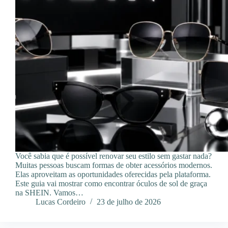
Você sabia que é possível renovar seu estilo sem gastar nada?
Muitas pessoas buscam formas de obter acessórios modernos.
Elas aproveitam as oportunidades oferecidas pela plataforma.
Este guia vai mostrar como encontrar óculos de sol de graça
na SHEIN. Vamos…
Lucas Cordeiro
23 de julho de 2026