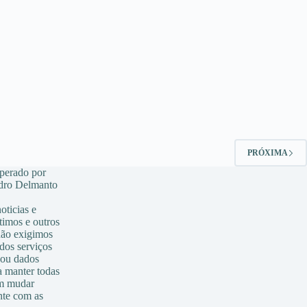
PRÓXIMA
Operado por
o Delmanto
ticias e
timos e outros
 não exigimos
dos serviços
 ou dados
a manter todas
em mudar
nte com as