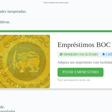
Você continua no mesmo site..
ades inesperadas.
itivas.
Empréstimos BOC
🎁 DINHEIRO FACILITADO
🔔 CR
Adquira seu empréstimo com facilida
PEDIR EMPRÉSTIMO
Você permanecerá neste site
de.
essidades.