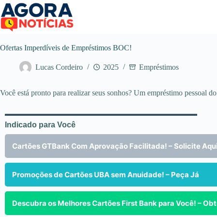
Pular
para
o
conteúdo
Ofertas Imperdíveis de Empréstimos BOC!
Lucas Cordeiro
2025
Empréstimos
Você está pronto para realizar seus sonhos? Um empréstimo pessoal 
Indicado para Você
Cartões GTBank Com Aprovação Facilitada! – Solicite Aqu
Promoções de Cartões UBA sem Anuidade! – Peça Já
Descubra os Melhores Cartões First Bank para Você! – Ob