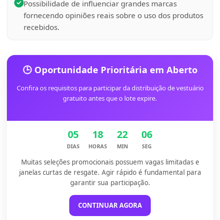
Possibilidade de influenciar grandes marcas
fornecendo opiniões reais sobre o uso dos produtos
recebidos.
🕒 Oportunidade Prioritária em Aberto
Confira os requisitos para participar da distribuição de vestuário
gratuito antes que o lote expire.
05
18
22
06
DIAS
HORAS
MIN
SEG
Muitas seleções promocionais possuem vagas limitadas e
janelas curtas de resgate. Agir rápido é fundamental para
garantir sua participação.
CONTINUAR AGORA