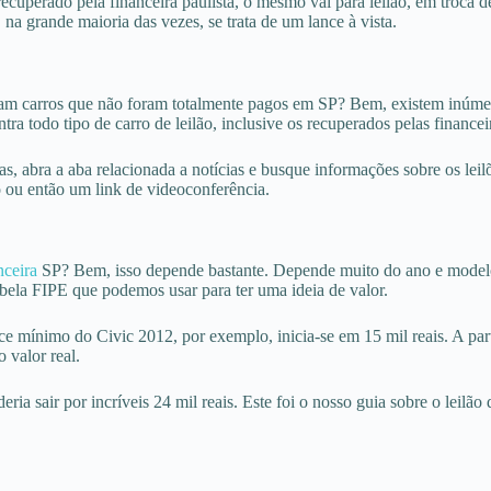
cuperado pela financeira paulista, o mesmo vai para leilão, em troca d
 grande maioria das vezes, se trata de um lance à vista.
ram carros que não foram totalmente pagos em SP? Bem, existem inúmera
 todo tipo de carro de leilão, inclusive os recuperados pelas financei
ras, abra a aba relacionada a notícias e busque informações sobre os lei
 ou então um link de videoconferência.
nceira
SP? Bem, isso depende bastante. Depende muito do ano e modelo
ela FIPE que podemos usar para ter uma ideia de valor.
ce mínimo do Civic 2012, por exemplo, inicia-se em 15 mil reais. A par
 valor real.
ia sair por incríveis 24 mil reais. Este foi o nosso guia sobre o leilão