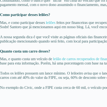
Continuando, como o banco quer “lucrar” em cima do veículo que foi re
pagamento mensal, com o novo dono assumindo o financiamento, mas, na
Como participar desses leilões?
Mas, e como participar desses
leilões
feitos por financeiras que recupe
Sodré Santoro que já mencionamos aqui em nosso blog. Lá, você encontra
A nossa segunda dica é que você visite as páginas oficiais das financei
publicação mencionando quando será feito, com local para participação
Quanto custa um carro desses?
Mas, e quanto custa um veículo de
leilão de carros recuperados de fina
base para esta informação. Porém, há uma porcentagem com base na tab
Todos os leilões possuem um lance mínimo. O leiloeiro avisa que o lan
carros com até 40% do valor da FIPE, ou seja, 60% de desconto sobre o
No exemplo do Civic, onde a FIPE custa cerca de 60 mil, o veículo poder