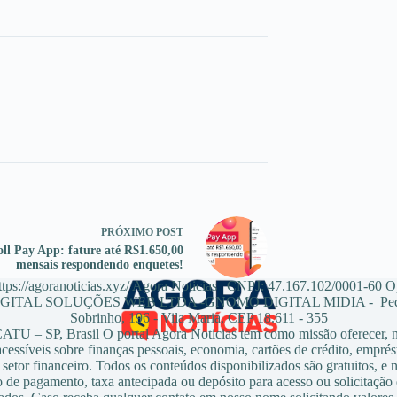
PRÓXIMO
POST
oll Pay App: fature até R$1.650,00
mensais respondendo enquetes!
tps://agoranoticias.xyz/ Agora Noticias | CNPJ: 47.167.102/0001-60 
ITAL SOLUÇÕES WEB LTDA -GNOMO DIGITAL MIDIA - Pedr
Sobrinho, 196 - Vila Maria, CEP 18.611 - 355
U – SP, Brasil O portal Agora Noticias tem como missão oferecer, no
cessíveis sobre finanças pessoais, economia, cartões de crédito, emprés
setor financeiro. Todos os conteúdos disponibilizados são gratuitos, e
 de pagamento, taxa antecipada ou depósito para acesso ou solicitação 