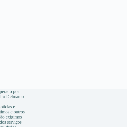
Operado por
o Delmanto
ticias e
timos e outros
 não exigimos
dos serviços