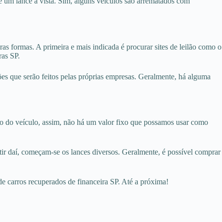
e um lance à vista. Sim, alguns veículos são arrematados com
s formas. A primeira e mais indicada é procurar sites de leilão como o
ras SP.
lões que serão feitos pelas próprias empresas. Geralmente, há alguma
 do veículo, assim, não há um valor fixo que possamos usar como
tir daí, começam-se os lances diversos. Geralmente, é possível comprar
 de carros recuperados de financeira SP. Até a próxima!