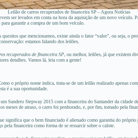
Leilão de carros recuperados de financeira SP – Agora Notícias
devem ser levados em conta na hora da aquisição de um novo veículo. Pas
is para garantir a compra de um bom veículo.
es quesitos que mencionamos, existe ainda o fator “valor”, ou seja, o 
onservação: estamos falando dos leilões.
rros recuperados de financeira SP
, ou melhor, leilões, já que existem d
ores detalhes. Vamos lá, leia com a gente!
Como o próprio nome indica, trata-se de um leilão realizado apenas com
sta é a sua oportunidade.
ou um Sandero Stepway 2015 com a financeira do Santander da cidade d
os meses de atraso, o carro foi penhorado, e, por fim, tomado pela fina
ue significa que o bem financiado é alienado como garantia do própri
 pela financeira como forma de se ressarcir sobre o calote.