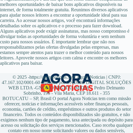
melhores oportunidades de baixar bons aplicativos disponíveis na
internet, de forma totalmente gratuita. Reunimos diversos aplicativos
para ajudar nossos leitores a encontrar a oportunidade ideal para sua
carreira. Ao acessar nossos artigos, você encontrará informações
detalhadas sobre os aplicativos e o processo para fazer download.
Alguns aplicativos pode exigir assinaturas, mas nosso compromisso é
divulgar todas as oportunidades de forma voluntária e sem nenhum
custo para nossos usuários. É importante lembrar que não nos
responsabilizamos pelas ofertas divulgadas pelas empresas, mas
estamos sempre atentos para trazer o melhor conteúdo para nossos
leitores. Aproveite nossos artigos com calma e encontre os melhores
aplicativos para baixar.
© 2025 -https://agoranoticias.xyz/ Agora Noticias | CNPJ:
47.167.102/0001-60 Operado por GNOMO DIGITAL SOLUÇÕES
WEB LTDA -GNOMO DIGITAL MIDIA - Pedro Delmanto
Sobrinho, 196 - Vila Maria, CEP 18.611 - 355
BOTUCATU – SP, Brasil O portal Agora Noticias tem como missão
oferecer, noticias e informações acessíveis sobre finanças pessoais,
economia, cartões de crédito, empréstimos e outros produtos do setor
financeiro. Todos os conteúdos disponibilizados são gratuitos, e não
exigimos nenhum tipo de pagamento, taxa antecipada ou depósito para
acesso ou solicitação dos serviços mencionados. Caso receba qualquer
contato em nosso nome solicitando valores ou dados sensíveis,